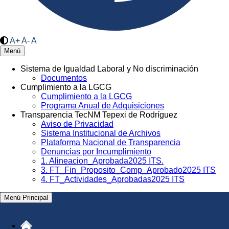
A+
A-
A
Menú
Sistema de Igualdad Laboral y No discriminación
Documentos
Cumplimiento a la LGCG
Cumplimiento a la LGCG
Programa Anual de Adquisiciones
Transparencia TecNM Tepexi de Rodríguez
Aviso de Privacidad
Sistema Institucional de Archivos
Plataforma Nacional de Transparencia
Denuncias por Incumplimiento
1. Alineacion_Aprobada2025 ITS.
3. FT_Fin_Proposito_Comp_Aprobado2025 ITS
4. FT_Actividades_Aprobadas2025 ITS
Menú Principal