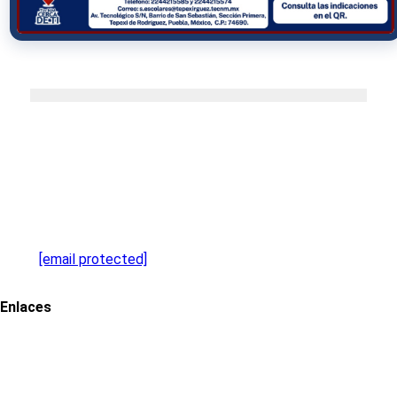
Dirección
Av. Tecnológico S/N, Barrio San Sebastian, Tepexi de
Rodríguez, Puebla
Contacto
Email:
[email protected]
Telefono: 224 42 1 55 85
Enlaces
Portal de Obligaciones de Transparencia
INAI