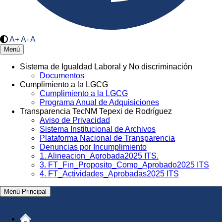
A+
A-
A
Menú
Sistema de Igualdad Laboral y No discriminación
Documentos
Cumplimiento a la LGCG
Cumplimiento a la LGCG
Programa Anual de Adquisiciones
Transparencia TecNM Tepexi de Rodríguez
Aviso de Privacidad
Sistema Institucional de Archivos
Plataforma Nacional de Transparencia
Denuncias por Incumplimiento
1. Alineacion_Aprobada2025 ITS.
3. FT_Fin_Proposito_Comp_Aprobado2025 ITS
4. FT_Actividades_Aprobadas2025 ITS
Menú Principal