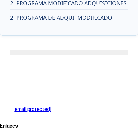
2. PROGRAMA MODIFICADO ADQUISICIONES
2. PROGRAMA DE ADQUI. MODIFICADO
Dirección
Av. Tecnológico S/N, Barrio San Sebastian, Tepexi de
Rodríguez, Puebla
Contacto
Email:
[email protected]
Telefono: 224 42 1 55 85
Enlaces
Portal de Obligaciones de Transparencia