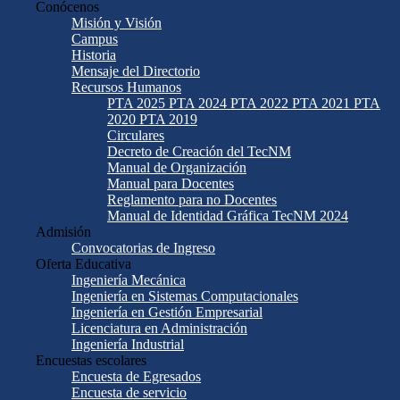
Conócenos
Misión y Visión
Campus
Historia
Mensaje del Directorio
Recursos Humanos
PTA 2025
PTA 2024
PTA 2022
PTA 2021
PTA
2020
PTA 2019
Circulares
Decreto de Creación del TecNM
Manual de Organización
Manual para Docentes
Reglamento para no Docentes
Manual de Identidad Gráfica TecNM 2024
Admisión
Convocatorias de Ingreso
Oferta Educativa
Ingeniería Mecánica
Ingeniería en Sistemas Computacionales
Ingeniería en Gestión Empresarial
Licenciatura en Administración
Ingeniería Industrial
Encuestas escolares
Encuesta de Egresados
Encuesta de servicio