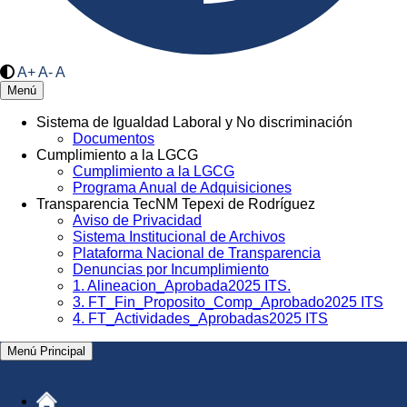
A+
A-
A
Menú
Sistema de Igualdad Laboral y No discriminación
Documentos
Cumplimiento a la LGCG
Cumplimiento a la LGCG
Programa Anual de Adquisiciones
Transparencia TecNM Tepexi de Rodríguez
Aviso de Privacidad
Sistema Institucional de Archivos
Plataforma Nacional de Transparencia
Denuncias por Incumplimiento
1. Alineacion_Aprobada2025 ITS.
3. FT_Fin_Proposito_Comp_Aprobado2025 ITS
4. FT_Actividades_Aprobadas2025 ITS
Menú Principal